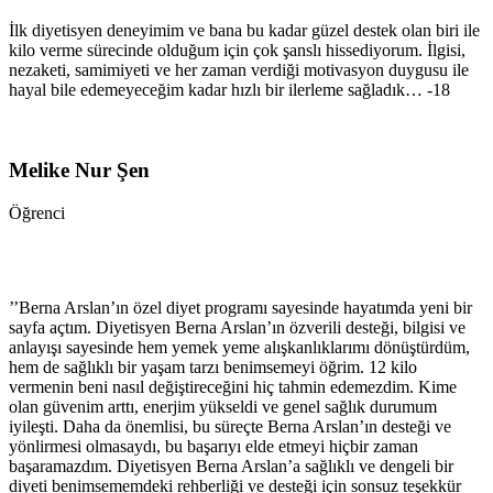
İlk diyetisyen deneyimim ve bana bu kadar güzel destek olan biri ile
kilo verme sürecinde olduğum için çok şanslı hissediyorum. İlgisi,
nezaketi, samimiyeti ve her zaman verdiği motivasyon duygusu ile
hayal bile edemeyeceğim kadar hızlı bir ilerleme sağladık… -18
Melike Nur Şen
Öğrenci
’’Berna Arslan’ın özel diyet programı sayesinde hayatımda yeni bir
sayfa açtım. Diyetisyen Berna Arslan’ın özverili desteği, bilgisi ve
anlayışı sayesinde hem yemek yeme alışkanlıklarımı dönüştürdüm,
hem de sağlıklı bir yaşam tarzı benimsemeyi öğrim. 12 kilo
vermenin beni nasıl değiştireceğini hiç tahmin edemezdim. Kime
olan güvenim arttı, enerjim yükseldi ve genel sağlık durumum
iyileşti. Daha da önemlisi, bu süreçte Berna Arslan’ın desteği ve
yönlirmesi olmasaydı, bu başarıyı elde etmeyi hiçbir zaman
başaramazdım. Diyetisyen Berna Arslan’a sağlıklı ve dengeli bir
diyeti benimsememdeki rehberliği ve desteği için sonsuz teşekkür