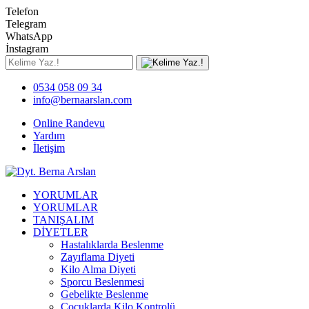
Telefon
Telegram
WhatsApp
İnstagram
0534 058 09 34
info@bernaarslan.com
Online Randevu
Yardım
İletişim
YORUMLAR
YORUMLAR
TANIŞALIM
DİYETLER
Hastalıklarda Beslenme
Zayıflama Diyeti
Kilo Alma Diyeti
Sporcu Beslenmesi
Gebelikte Beslenme
Çocuklarda Kilo Kontrolü