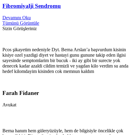
Fibromiyalji Sendromu
Devamını Oku
Tümünü Görüntüle
Sizin Görüşleriniz
Pcos şikayetim nedeniyle Dyt. Berna Arslan’a başvurdum kisinin
kisiye ozel yazdigi diyet ve hastayi gunu gunune takip eden ilgisi
sayesinde semptomlarim bir bucuk - iki ay gibi bir surecte yok
denecek kadar azaldi cildim temizli ve yagdan kilo verdim su anda
hedef kilomdayim kisinden cok memnun kaldım
Farah Fidaner
Avukat
Berna hanım hem güleryüzüyle, hem de bilgisiyle öncelikle çok